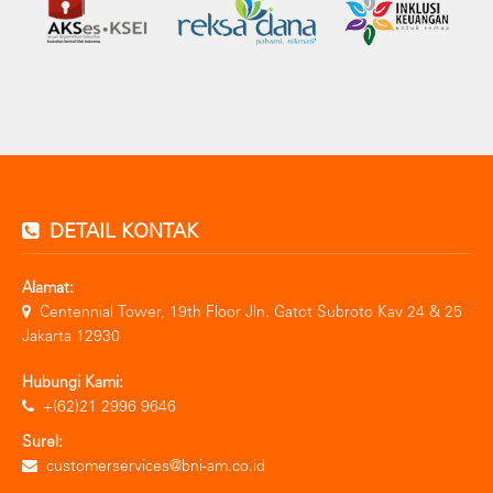
DETAIL KONTAK
Alamat:
Centennial Tower, 19th Floor Jln. Gatot Subroto Kav 24 & 25
Jakarta 12930
Hubungi Kami:
+(62)21 2996 9646
Surel:
customerservices@bni-am.co.id