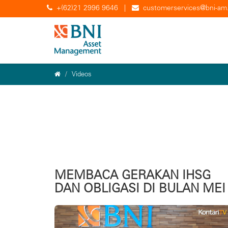
+(62)21 2996 9646
|
customerservices@bni-am.
Videos
MEMBACA GERAKAN IHSG
DAN OBLIGASI DI BULAN MEI