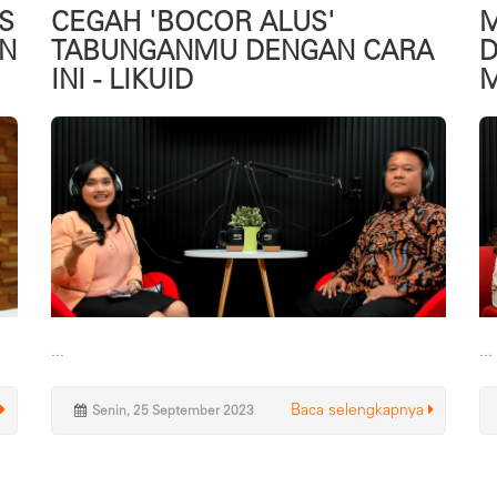
S
CEGAH 'BOCOR ALUS'
M
AN
TABUNGANMU DENGAN CARA
D
INI - LIKUID
M
...
...
Baca selengkapnya
Senin, 25 September 2023