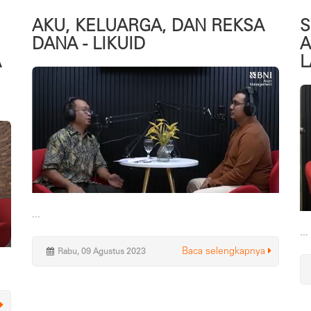
AKU, KELUARGA, DAN REKSA
S
DANA - LIKUID
A
A
L
...
...
Baca selengkapnya
Rabu, 09 Agustus 2023