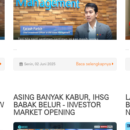
...
...
Baca selengkapnya
Senin, 02 Juni 2025
ASING BANYAK KABUR, IHSG
L
W
BABAK BELUR - INVESTOR
B
MARKET OPENING