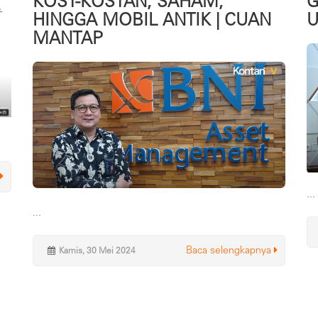
KOST-KOSTAN, SAHAM,
G
HINGGA MOBIL ANTIK | CUAN
U
MANTAP
...
...
Baca selengkapnya
Kamis, 30 Mei 2024