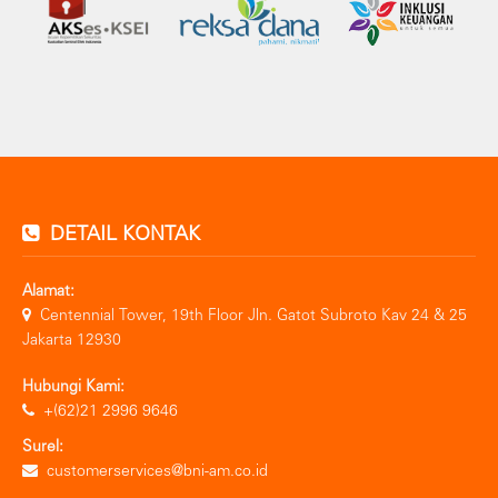
DETAIL KONTAK
Alamat:
Centennial Tower, 19th Floor Jln. Gatot Subroto Kav 24 & 25
Jakarta 12930
Hubungi Kami:
+(62)21 2996 9646
Surel:
customerservices@bni-am.co.id