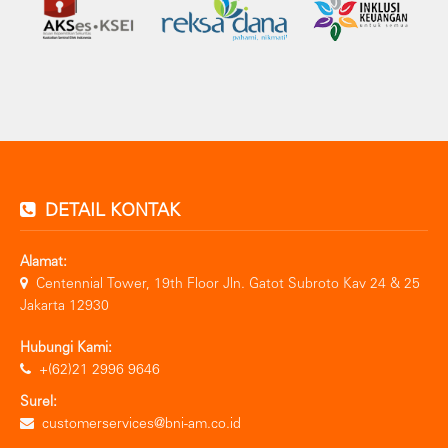
DETAIL KONTAK
Alamat:
Centennial Tower, 19th Floor Jln. Gatot Subroto Kav 24 & 25
Jakarta 12930
Hubungi Kami:
+(62)21 2996 9646
Surel:
customerservices@bni-am.co.id