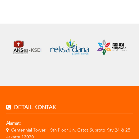
DETAIL KONTAK
Alamat:
Centennial Tower, 19th Floor Jln. Gatot Subroto Kav 24 & 25
Jakarta 12930