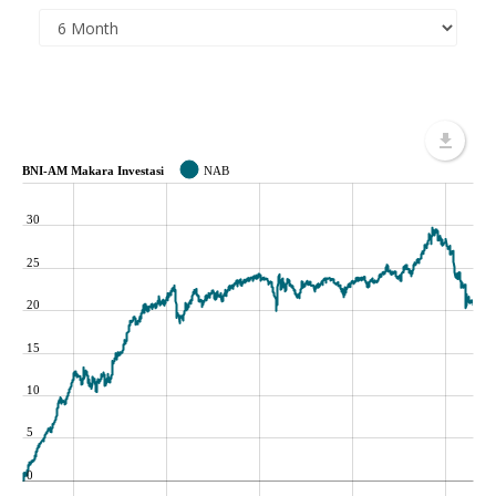
BNI-AM Makara Investasi
NAB
30
25
20
15
10
5
0