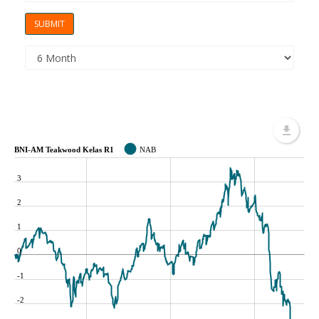
BNI-AM Teakwood Kelas R1
NAB
3
2
1
0
-1
-2