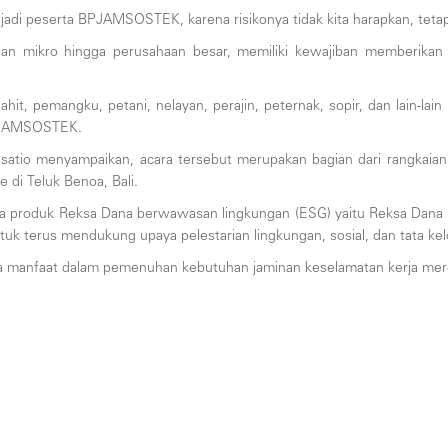
jadi peserta BPJAMSOSTEK, karena risikonya tidak kita harapkan, tetap
haan mikro hingga perusahaan besar, memiliki kewajiban memberikan 
jahit, pemangku, petani, nelayan, perajin, peternak, sopir, dan lain-l
BPJAMSOSTEK.
satio menyampaikan, acara tersebut merupakan bagian dari rangkaia
di Teluk Benoa, Bali.
 dua produk Reksa Dana berwawasan lingkungan (ESG) yaitu Reksa Dan
 terus mendukung upaya pelestarian lingkungan, sosial, dan tata kelo
 manfaat dalam pemenuhan kebutuhan jaminan keselamatan kerja mer