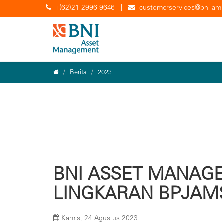
+(62)21 2996 9646
|
customerservices@bni-am.
Berita
2023
BNI ASSET MANAGE
LINGKARAN BPJAM
Kamis, 24 Agustus 2023