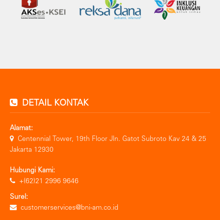
DETAIL KONTAK
Alamat:
Centennial Tower, 19th Floor Jln. Gatot Subroto Kav 24 & 25
Jakarta 12930
Hubungi Kami:
+(62)21 2996 9646
Surel:
customerservices@bni-am.co.id