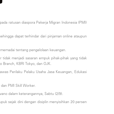
da ratusan diaspora Pekerja Migran Indonesia (PMI)
hingga dapat terhindar dari pinjaman online ataupun
g memadai tentang pengelolaan keuangan.
r tidak menjadi sasaran empuk pihak-pihak yang tidak
yo Branch, KBRI Tokyo, dan OJK.
gawas Perilaku Pelaku Usaha Jasa Keuangan, Edukasi
 dan PMI Skill Worker.
ilvano dalam keterangannya, Sabtu (2/9).
uk sejak dini dengan disiplin menyisihkan 20 persen