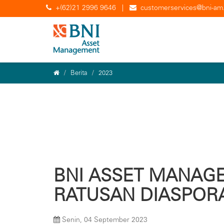
+(62)21 2996 9646
|
customerservices@bni-am.
Berita
2023
BNI ASSET MANAG
RATUSAN DIASPORA
Senin, 04 September 2023