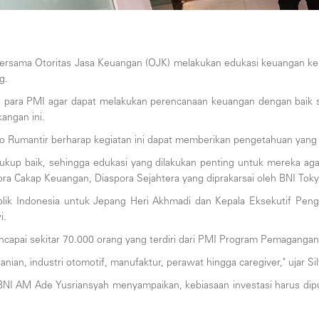
rsama Otoritas Jasa Keuangan (OJK) melakukan edukasi keuangan kepa
g.
a para PMI agar dapat melakukan perencanaan keuangan dengan baik se
angan ini.
ano Rumantir berharap kegiatan ini dapat memberikan pengetahuan yan
cukup baik, sehingga edukasi yang dilakukan penting untuk mereka aga
ra Cakap Keuangan, Diaspora Sejahtera yang diprakarsai oleh BNI Tok
lik Indonesia untuk Jepang Heri Akhmadi dan Kepala Eksekutif Pen
i.
ncapai sekitar 70.000 orang yang terdiri dari PMI Program Pemagangan
anian, industri otomotif, manufaktur, perawat hingga caregiver," ujar S
NI AM Ade Yusriansyah menyampaikan, kebiasaan investasi harus dipup