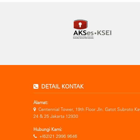
DETAIL KONTAK
Alamat:
Centennial Tower, 19th Floor Jln. Gatot Subroto Ka
24 & 25 Jakarta 12930
Hubungi Kami:
+(62)21 2996 9646