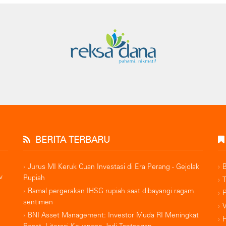
BERITA TERBARU
Jurus MI Keruk Cuan Investasi di Era Perang - Gejolak
v
Rupiah
Ramal pergerakan IHSG rupiah saat dibayangi ragam
sentimen
BNI Asset Management: Investor Muda RI Meningkat