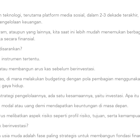
eknologi, terutama platform media sosial, dalam 2-3 dekade terakhir, 
pengelolaan keuangan.
agram, ataupun yang lainnya, kita saat ini lebih mudah menemukan berba
secara finansial.
disarankan?
 instrumen tertentu.
atau membangun arus kas sebelum berinvestasi.
itas, di mana melakukan budgeting dengan pola pembagian menggunaka
 gaya hidup.
trategi pengelolaannya, ada satu kesamaannya, yaitu investasi. Apa itu 
an modal atau uang demi mendapatkan keuntungan di masa depan.
s melibatkan aspek risiko seperti profil risiko, tujuan, serta kemampu
 berinvestasi?
ia muda adalah fase paling strategis untuk membangun fondasi finans