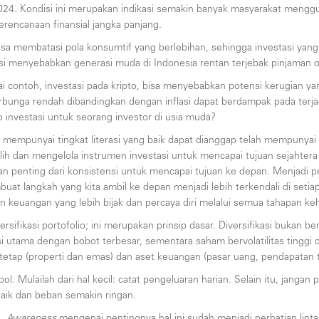
24. Kondisi ini merupakan indikasi semakin banyak masyarakat mengg
erencanaan finansial jangka panjang.
sa membatasi pola konsumtif yang berlebihan, sehingga investasi yang
nsi menyebabkan generasi muda di Indonesia rentan terjebak pinjaman onl
agai contoh, investasi pada kripto, bisa menyebabkan potensi kerugian y
berbunga rendah dibandingkan dengan inflasi dapat berdampak pada terja
o investasi untuk seorang investor di usia muda?
yang mempunyai tingkat literasi yang baik dapat dianggap telah mempun
 dan mengelola instrumen investasi untuk mencapai tujuan sejahtera d
nting dari konsistensi untuk mencapai tujuan ke depan. Menjadi pela
mbuat langkah yang kita ambil ke depan menjadi lebih terkendali di seti
keuangan yang lebih bijak dan percaya diri melalui semua tahapan ke
versifikasi portofolio; ini merupakan prinsip dasar. Diversifikasi bukan 
tama dengan bobot terbesar, sementara saham bervolatilitas tinggi dib
et tetap (properti dan emas) dan aset keuangan (pasar uang, pendapatan
jebol. Mulailah dari hal kecil: catat pengeluaran harian. Selain itu, j
baik dan beban semakin ringan.
a.
Awareness
mengenai pentingnya hal ini sudah menjadi perhatian lint