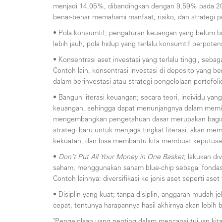
menjadi 14,05%, dibandingkan dengan 9,59% pada 20
benar-benar memahami manfaat, risiko, dan strategi p
• Pola konsumtif; pengaturan keuangan yang belum bi
lebih jauh, pola hidup yang terlalu konsumtif berpote
• Konsentrasi aset investasi yang terlalu tinggi, seb
Contoh lain, konsentrasi investasi di deposito yang 
dalam berinvestasi atau strategi pengelolaan portofoli
• Bangun literasi keuangan; secara teori, individu 
keuangan, sehingga dapat menunjangnya dalam memilih
mengembangkan pengetahuan dasar merupakan bagian pe
strategi baru untuk menjaga tingkat literasi, akan me
kekuatan, dan bisa membantu kita membuat keputusan 
•
Don’t Put All Your Money in One Basket
; lakukan di
saham, menggunakan saham blue-chip sebagai fondasi u
Contoh lainnya: diversifikasi ke jenis aset seperti as
• Disiplin yang kuat; tanpa disiplin, anggaran mudah 
cepat, tentunya harapannya hasil akhirnya akan lebih 
"Pengelolaan uang penting dalam mencapai tujuan kit