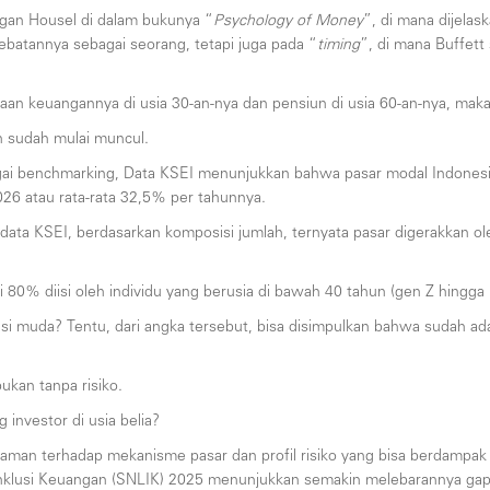
rgan Housel di dalam bukunya “
Psychology of Money
”, di mana dijelas
ebatannya sebagai seorang, tetapi juga pada “
timing
”, di mana Buffett
aan keuangannya di usia 30-an-nya dan pensiun di usia 60-an-nya, maka
n sudah mulai muncul.
ai benchmarking, Data KSEI menunjukkan bahwa pasar modal Indonesia ti
026 atau rata-rata 32,5% per tahunnya.
data KSEI, berdasarkan komposisi jumlah, ternyata pasar digerakkan ole
ri 80% diisi oleh individu yang berusia di bawah 40 tahun (gen Z hingga M
i muda? Tentu, dari angka tersebut, bisa disimpulkan bahwa sudah ada
ukan tanpa risiko.
 investor di usia belia?
emahaman terhadap mekanisme pasar dan profil risiko yang bisa berdampa
n Inklusi Keuangan (SNLIK) 2025 menunjukkan semakin melebarannya gap 