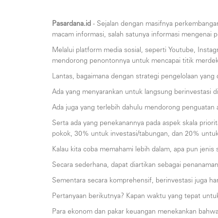
Pasardana.id
- Sejalan dengan masifnya perkembangan t
macam informasi, salah satunya informasi mengenai 
Melalui platform media sosial, seperti Youtube, Inst
mendorong penontonnya untuk mencapai titik merdeka 
Lantas, bagaimana dengan strategi pengelolaan yang 
Ada yang menyarankan untuk langsung berinvestasi di
Ada juga yang terlebih dahulu mendorong penguatan 
Serta ada yang penekanannya pada aspek skala prior
pokok, 30% untuk investasi/tabungan, dan 20% untuk
Kalau kita coba memahami lebih dalam, apa pun jenis s
Secara sederhana, dapat diartikan sebagai penanam
Sementara secara komprehensif, berinvestasi juga haru
Pertanyaan berikutnya? Kapan waktu yang tepat untuk
Para ekonom dan pakar keuangan menekankan bahwa us