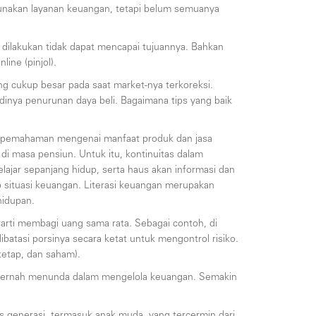
unakan layanan keuangan, tetapi belum semuanya
 dilakukan tidak dapat mencapai tujuannya. Bahkan
ine (pinjol).
ang cukup besar pada saat market-nya terkoreksi.
dinya penurunan daya beli. Bagaimana tips yang baik
yai pemahaman mengenai manfaat produk dan jasa
i masa pensiun. Untuk itu, kontinuitas dalam
jar sepanjang hidup, serta haus akan informasi dan
ap situasi keuangan. Literasi keuangan merupakan
hidupan.
berarti membagi uang sama rata. Sebagai contoh, di
atasi porsinya secara ketat untuk mengontrol risiko.
 tetap, dan saham).
angan pernah menunda dalam mengelola keuangan. Semakin
as generasi, termasuk anak muda, yang tercermin dari