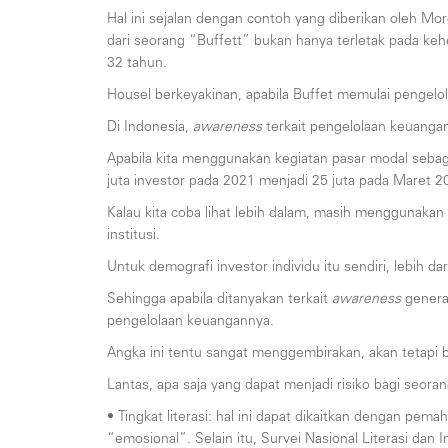
Hal ini sejalan dengan contoh yang diberikan oleh Mo
dari seorang “Buffett” bukan hanya terletak pada keh
32 tahun.
Housel berkeyakinan, apabila Buffet memulai pengelol
Di Indonesia,
awareness
terkait pengelolaan keuanga
Apabila kita menggunakan kegiatan pasar modal sebag
juta investor pada 2021 menjadi 25 juta pada Maret 2
Kalau kita coba lihat lebih dalam, masih menggunakan 
institusi.
Untuk demografi investor individu itu sendiri, lebih da
Sehingga apabila ditanyakan terkait
awareness
generas
pengelolaan keuangannya.
Angka ini tentu sangat menggembirakan, akan tetapi b
Lantas, apa saja yang dapat menjadi risiko bagi seorang
• Tingkat literasi: hal ini dapat dikaitkan dengan p
“emosional”. Selain itu, Survei Nasional Literasi da