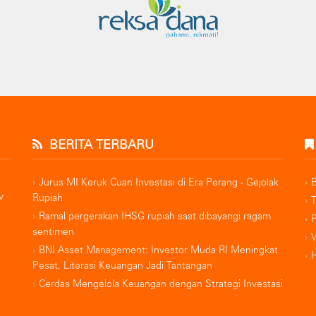
BERITA TERBARU
Jurus MI Keruk Cuan Investasi di Era Perang - Gejolak
v
Rupiah
Ramal pergerakan IHSG rupiah saat dibayangi ragam
sentimen
BNI Asset Management: Investor Muda RI Meningkat
Pesat, Literasi Keuangan Jadi Tantangan
Cerdas Mengelola Keuangan dengan Strategi Investasi