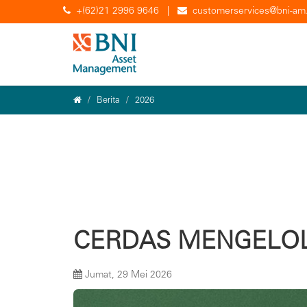
+(62)21 2996 9646
|
customerservices@bni-am.
Berita
2026
CERDAS MENGELOL
Jumat, 29 Mei 2026