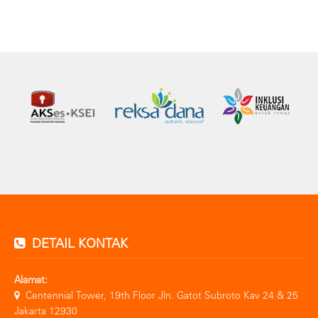
DETAIL KONTAK
Alamat:
Centennial Tower, 19th Floor Jln. Gatot Subroto Kav 24 & 25
Jakarta 12930