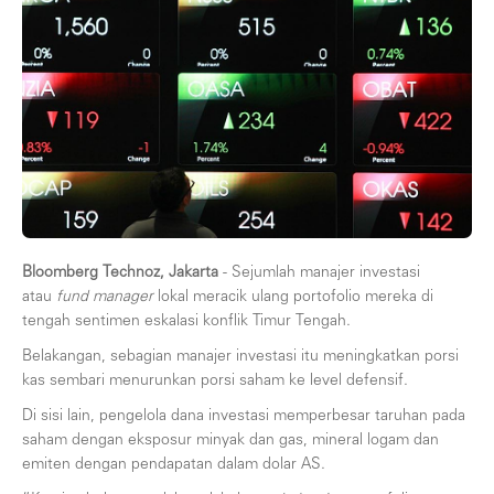
Bloomberg Technoz, Jakarta
- Sejumlah manajer investasi
atau
fund manager
lokal meracik ulang portofolio mereka di
tengah sentimen eskalasi konflik Timur Tengah.
Belakangan, sebagian manajer investasi itu meningkatkan porsi
kas sembari menurunkan porsi saham ke level defensif.
Di sisi lain, pengelola dana investasi memperbesar taruhan pada
saham dengan eksposur minyak dan gas, mineral logam dan
emiten dengan pendapatan dalam dolar AS.