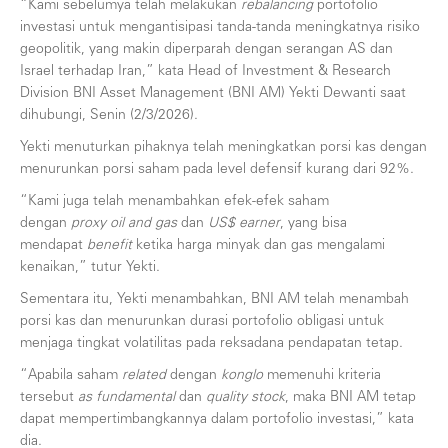
“Kami sebelumya telah melakukan
rebalancing
portofolio
investasi untuk mengantisipasi tanda-tanda meningkatnya risiko
geopolitik, yang makin diperparah dengan serangan AS dan
Israel terhadap Iran,” kata Head of Investment & Research
Division BNI Asset Management (BNI AM) Yekti Dewanti saat
dihubungi, Senin (2/3/2026).
Yekti menuturkan pihaknya telah meningkatkan porsi kas dengan
menurunkan porsi saham pada level defensif kurang dari 92%.
“Kami juga telah menambahkan efek-efek saham
dengan
proxy
oil
and gas
dan
US$ earner
, yang bisa
mendapat
benefit
ketika harga minyak dan gas mengalami
kenaikan,” tutur Yekti.
Sementara itu, Yekti menambahkan, BNI AM telah menambah
porsi kas dan menurunkan durasi portofolio obligasi untuk
menjaga tingkat volatilitas pada reksadana pendapatan tetap.
“Apabila saham
related
dengan
konglo
memenuhi kriteria
tersebut
as fundamental
dan
quality stock
, maka BNI AM tetap
dapat mempertimbangkannya dalam portofolio investasi,” kata
dia.