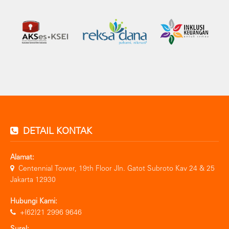
DETAIL KONTAK
Alamat:
Centennial Tower, 19th Floor Jln. Gatot Subroto Kav 24 & 25
Jakarta 12930
Hubungi Kami:
+(62)21 2996 9646
Surel: