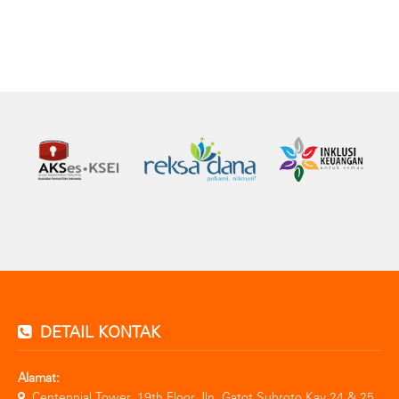
DETAIL KONTAK
Alamat:
Centennial Tower, 19th Floor Jln. Gatot Subroto Kav 24 & 25