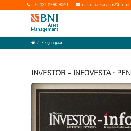
+(62)21 2996 9646
|
customerservices@bni-am.
Penghargaan
INVESTOR – INFOVESTA : P